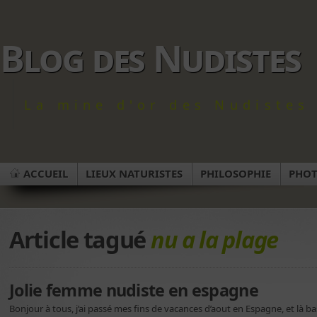
Blog des Nudistes
La mine d'or des Nudistes 
ACCUEIL
LIEUX NATURISTES
PHILOSOPHIE
PHO
Article tagué
nu a la plage
Jolie femme nudiste en espagne
Bonjour à tous, j’ai passé mes fins de vacances d’aout en Espagne, et là ba