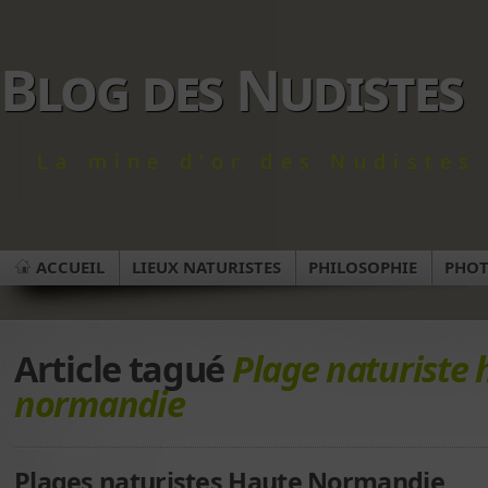
Blog des Nudistes
La mine d'or des Nudistes 
ACCUEIL
LIEUX NATURISTES
PHILOSOPHIE
PHO
Article tagué
Plage naturiste 
normandie
Plages naturistes Haute Normandie