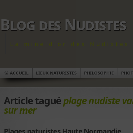
Blog des Nudistes
La mine d'or des Nudistes 
ACCUEIL
LIEUX NATURISTES
PHILOSOPHIE
PHO
Article tagué
plage nudiste va
sur mer
Plages naturistes Haute Normandie